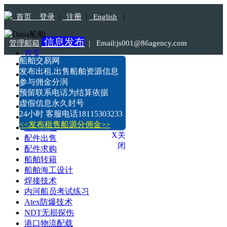
首页
登录
|
注册
|
English
|
信息发布
管理邮箱
|
Email:js001@86agency.com
首页
船舶交易网
船舶转港·过户
Tel:18115303233
发布出租,出售船舶资源信息
船舶坞检·坞修·油漆
参与佣金分润
船价估算
预留联系电话为结算依据
船舶出售
虚假信息永久封号
船舶求购
24小时 客服电话18115303233
船舶出租
<<发布租售船源分佣金>>
船舶求租
X关
配件出售
闭
配件求购
船舶转籍
船舶海工设计
焊接技术
内河船员考试练习
Atex防爆技术
NDT无损探伤
港口物流配载