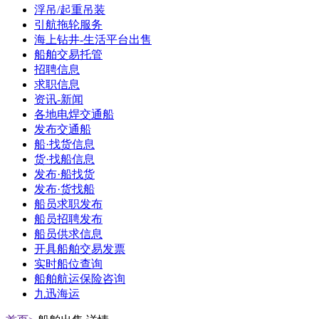
浮吊/起重吊装
引航拖轮服务
海上钻井-生活平台出售
船舶交易托管
招聘信息
求职信息
资讯-新闻
各地电焊交通船
发布交通船
船·找货信息
货·找船信息
发布·船找货
发布·货找船
船员求职发布
船员招聘发布
船员供求信息
开具船舶交易发票
实时船位查询
船舶航运保险咨询
九迅海运