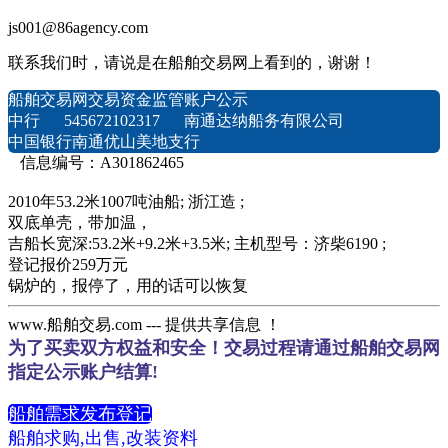
js001@86agency.com
联系我们时，请说是在船舶交易网上看到的，谢谢！
船舶交易网交易资金监管账户公示
中行 545672102317 南通达纳船务有限公司
中国银行南通优山美地支行
信息编号：A301862465
2010年53.2米1007吨油船; 浙江造 ;
双底单壳，带加温，
吉船长宽深:53.2米+9.2米+3.5米; 主机型号：济柴6190 ;
登记报价259万元
锅炉的，报停了，用的话可以恢复
www.船舶交易.com --- 提供共享信息 ！
为了买卖双方权益和安全！交易过程请通过船舶交易网
指定公示账户结算!
船舶需求发布登记
船舶求购,出售,改装资料