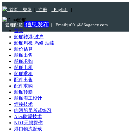
首页
登录
|
注册
|
English
|
信息发布
管理邮箱
|
Email:js001@86agency.com
首页
船舶转港·过户
Tel:18115303233
船舶坞检·坞修·油漆
船价估算
船舶出售
船舶求购
船舶出租
船舶求租
配件出售
配件求购
船舶转籍
船舶海工设计
焊接技术
内河船员考试练习
Atex防爆技术
NDT无损探伤
港口物流配载