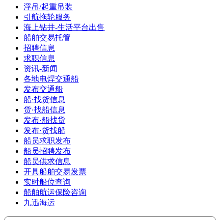
浮吊/起重吊装
引航拖轮服务
海上钻井-生活平台出售
船舶交易托管
招聘信息
求职信息
资讯-新闻
各地电焊交通船
发布交通船
船·找货信息
货·找船信息
发布·船找货
发布·货找船
船员求职发布
船员招聘发布
船员供求信息
开具船舶交易发票
实时船位查询
船舶航运保险咨询
九迅海运