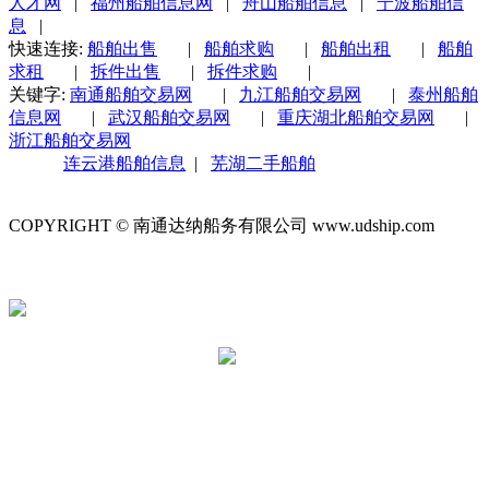
人才网
|
福州船舶信息网
|
舟山船舶信息
|
宁波船舶信
息
|
快速连接:
船舶出售
|
船舶求购
|
船舶出租
|
船舶
求租
|
拆件出售
|
拆件求购
|
关键字:
南通船舶交易网
|
九江船舶交易网
|
泰州船舶
信息网
|
武汉船舶交易网
|
重庆湖北船舶交易网
|
浙江船舶交易网
连云港船舶信息
|
芜湖二手船舶
COPYRIGHT © 南通达纳船务有限公司 www.udship.com
苏ICP
苏公网安备 32060202000629号