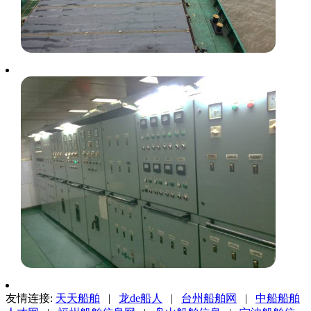
友情连接:
天天船舶
|
龙de船人
|
台州船舶网
|
中船船舶