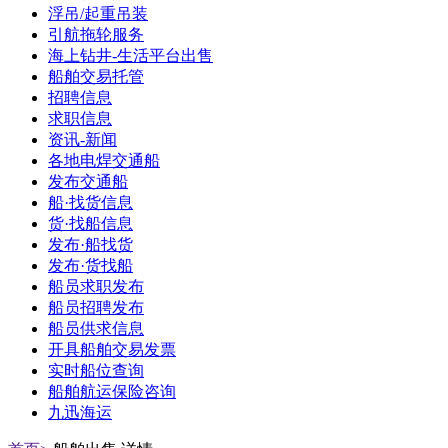
浮吊/起重吊装
引航拖轮服务
海上钻井-生活平台出售
船舶交易托管
招聘信息
求职信息
资讯-新闻
各地电焊交通船
发布交通船
船·找货信息
货·找船信息
发布·船找货
发布·货找船
船员求职发布
船员招聘发布
船员供求信息
开具船舶交易发票
实时船位查询
船舶航运保险咨询
九迅海运