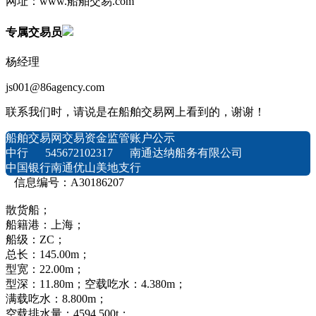
网址：www.船舶交易.com
专属交易员
杨经理
js001@86agency.com
联系我们时，请说是在船舶交易网上看到的，谢谢！
船舶交易网交易资金监管账户公示
中行 545672102317 南通达纳船务有限公司
中国银行南通优山美地支行
信息编号：A30186207
散货船；
船籍港：上海；
船级：ZC；
总长：145.00m；
型宽：22.00m；
型深：11.80m；空载吃水：4.380m；
满载吃水：8.800m；
空载排水量：4594.500t；