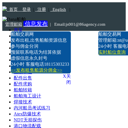
首页
登录
|
注册
|
English
|
信息发布
管理邮箱
|
Email:js001@86agency.com
首页
船舶交易网
船舶交易网
船舶转港·过户
Tel:18115303233
发布出租,出售船舶资源信息
管理邮箱:nt@uds
船舶坞检·坞修·油漆
参与佣金分润
24小时 客服电话1
船价估算
预留联系电话为结算依据
实时船位查询
船舶出售
虚假信息永久封号
船舶求购
24小时 客服电话18115303233
船舶出租
<<发布租售船源分佣金>>
船舶求租
X关
配件出售
闭
配件求购
船舶转籍
船舶海工设计
焊接技术
内河船员考试练习
Atex防爆技术
NDT无损探伤
港口物流配载